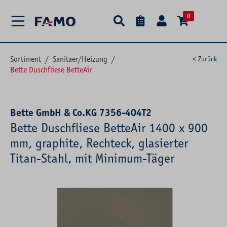
alt springen
0
Sortiment
/
Sanitaer/Heizung
/
< Zurück
Bette Duschfliese BetteAir
Bette GmbH & Co.KG 7356-404T2
Bette Duschfliese BetteAir 1400 x 900
mm, graphite, Rechteck, glasierter
Titan-Stahl, mit Minimum-Täger
Bildergalerie überspringen