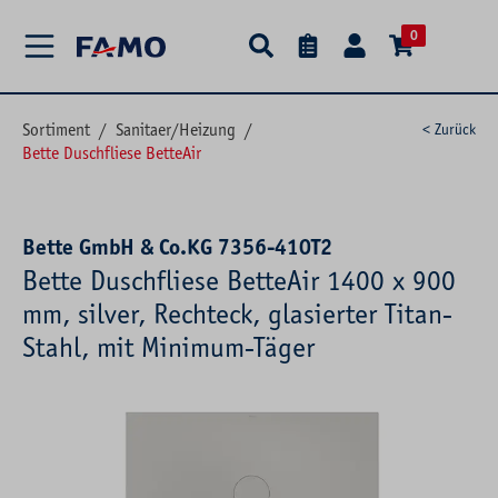
alt springen
0
Sortiment
/
Sanitaer/Heizung
/
< Zurück
Bette Duschfliese BetteAir
Bette GmbH & Co.KG 7356-410T2
Bette Duschfliese BetteAir 1400 x 900
mm, silver, Rechteck, glasierter Titan-
Stahl, mit Minimum-Täger
Bildergalerie überspringen