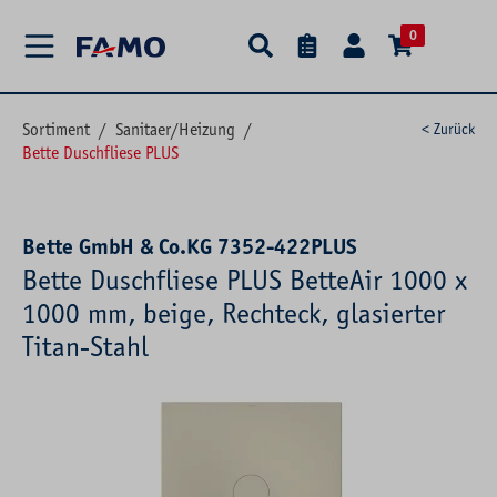
alt springen
0
Sortiment
/
Sanitaer/Heizung
/
< Zurück
Bette Duschfliese PLUS
Bette GmbH & Co.KG 7352-422PLUS
Bette Duschfliese PLUS BetteAir 1000 x
1000 mm, beige, Rechteck, glasierter
Titan-Stahl
Bildergalerie überspringen