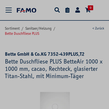
alt springen
0
Sortiment
/
Sanitaer/Heizung
/
< Zurück
Bette Duschfliese PLUS
Bette GmbH & Co.KG 7352-439PLUS,T2
Bette Duschfliese PLUS BetteAir 1000 x
1000 mm, cacao, Rechteck, glasierter
Titan-Stahl, mit Minimum-Täger
Bildergalerie überspringen