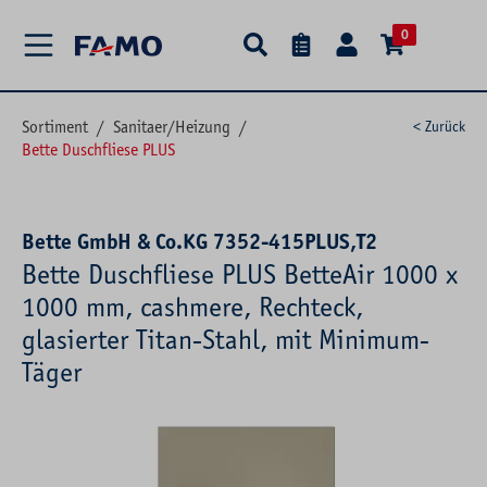
alt springen
0
Sortiment
/
Sanitaer/Heizung
/
< Zurück
Bette Duschfliese PLUS
Bette GmbH & Co.KG 7352-415PLUS,T2
Bette Duschfliese PLUS BetteAir 1000 x
1000 mm, cashmere, Rechteck,
glasierter Titan-Stahl, mit Minimum-
Täger
Bildergalerie überspringen