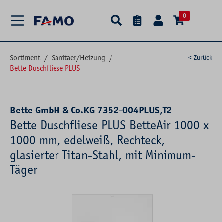
alt springen
0
Sortiment
/
Sanitaer/Heizung
/
< Zurück
Bette Duschfliese PLUS
Bette GmbH & Co.KG 7352-004PLUS,T2
Bette Duschfliese PLUS BetteAir 1000 x
1000 mm, edelweiß, Rechteck,
glasierter Titan-Stahl, mit Minimum-
Täger
Bildergalerie überspringen