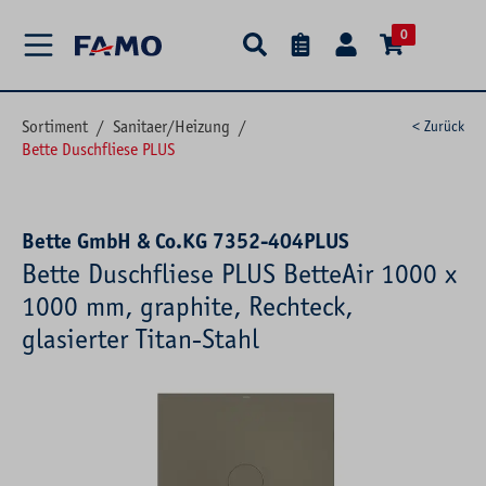
alt springen
0
Sortiment
/
Sanitaer/Heizung
/
< Zurück
Bette Duschfliese PLUS
Bette GmbH & Co.KG 7352-404PLUS
Bette Duschfliese PLUS BetteAir 1000 x
1000 mm, graphite, Rechteck,
glasierter Titan-Stahl
Bildergalerie überspringen