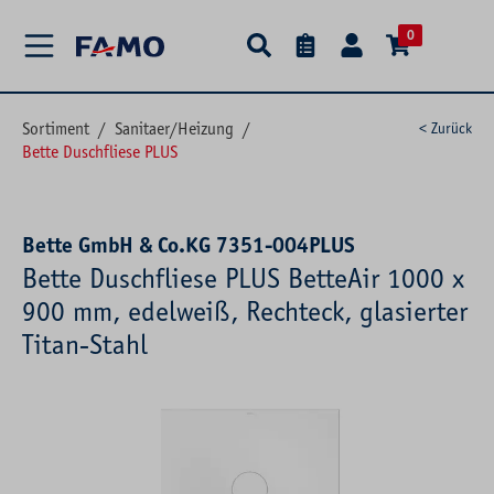
alt springen
0
Sortiment
/
Sanitaer/Heizung
/
< Zurück
Bette Duschfliese PLUS
Bette GmbH & Co.KG 7351-004PLUS
Bette Duschfliese PLUS BetteAir 1000 x
900 mm, edelweiß, Rechteck, glasierter
Titan-Stahl
Bildergalerie überspringen