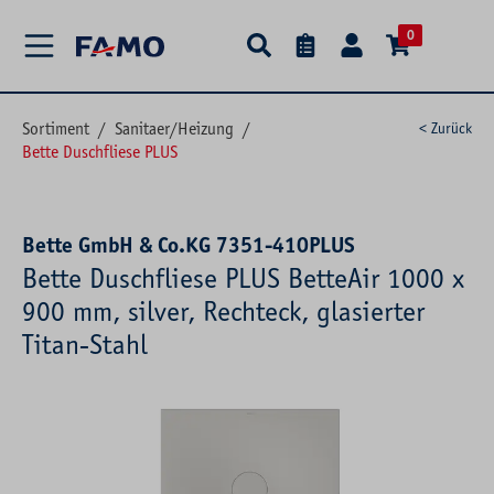
alt springen
0
Sortiment
/
Sanitaer/Heizung
/
< Zurück
Bette Duschfliese PLUS
Bette GmbH & Co.KG 7351-410PLUS
Bette Duschfliese PLUS BetteAir 1000 x
900 mm, silver, Rechteck, glasierter
Titan-Stahl
Bildergalerie überspringen