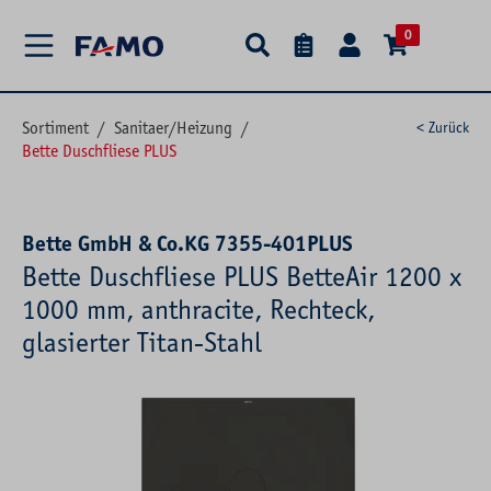
alt springen
0
Sortiment
/
Sanitaer/Heizung
/
< Zurück
Bette Duschfliese PLUS
Bette GmbH & Co.KG 7355-401PLUS
Bette Duschfliese PLUS BetteAir 1200 x
1000 mm, anthracite, Rechteck,
glasierter Titan-Stahl
Bildergalerie überspringen