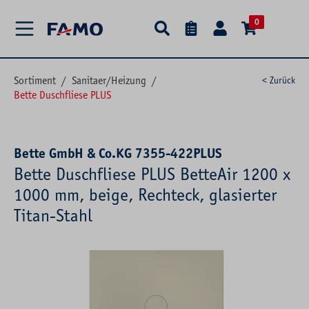
alt springen
0
Sortiment
/
Sanitaer/Heizung
/
< Zurück
Bette Duschfliese PLUS
Bette GmbH & Co.KG 7355-422PLUS
Bette Duschfliese PLUS BetteAir 1200 x
1000 mm, beige, Rechteck, glasierter
Titan-Stahl
Bildergalerie überspringen