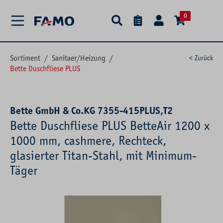
alt springen
0
Sortiment
/
Sanitaer/Heizung
/
< Zurück
Bette Duschfliese PLUS
Bette GmbH & Co.KG 7355-415PLUS,T2
Bette Duschfliese PLUS BetteAir 1200 x
1000 mm, cashmere, Rechteck,
glasierter Titan-Stahl, mit Minimum-
Täger
Bildergalerie überspringen