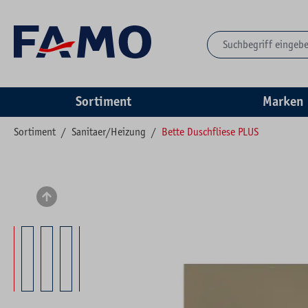
springen
Zur Hauptnavigation springen
Sortiment
Marken
Sortiment
/
Sanitaer/Heizung
/
Bette Duschfliese PLUS
Bildergalerie überspringen