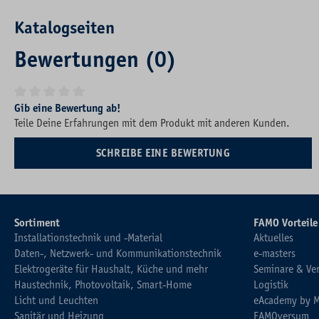
Katalogseiten
Bewertungen (0)
Durchschnittliche Bewertung von 0 von 5 Sternen
Gib eine Bewertung ab!
Teile Deine Erfahrungen mit dem Produkt mit anderen Kunden.
SCHREIBE EINE BEWERTUNG
Sortiment
FAMO Vorteile
Installationstechnik und -Material
Aktuelles
Daten-, Netzwerk- und Kommunikationstechnik
e-masters
Elektrogeräte für Haushalt, Küche und mehr
Seminare & Ve
Haustechnik, Photovoltaik, Smart-Home
Logistik
Licht und Leuchten
eAcademy by 
Sanitär und Heizung
FAMOversum