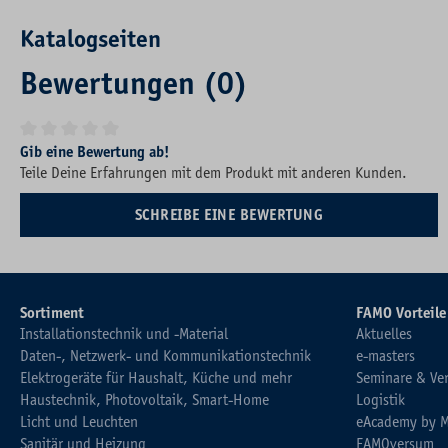
Katalogseiten
Bewertungen (0)
Durchschnittliche Bewertung von 0 von 5 Sternen
Gib eine Bewertung ab!
Teile Deine Erfahrungen mit dem Produkt mit anderen Kunden.
SCHREIBE EINE BEWERTUNG
Sortiment
FAMO Vorteile
Installationstechnik und -Material
Aktuelles
Daten-, Netzwerk- und Kommunikationstechnik
e-masters
Elektrogeräte für Haushalt, Küche und mehr
Seminare & Ve
Haustechnik, Photovoltaik, Smart-Home
Logistik
Licht und Leuchten
eAcademy by 
Sanitär und Heizung
FAMOversum