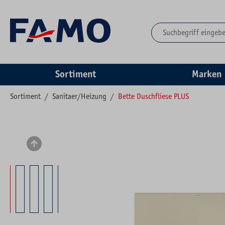
springen
Zur Hauptnavigation springen
Sortiment
Marken
Sortiment
/
Sanitaer/Heizung
/
Bette Duschfliese PLUS
Bildergalerie überspringen