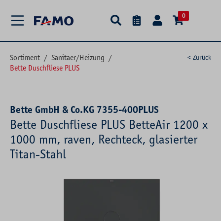
alt springen
0
Sortiment
/
Sanitaer/Heizung
/
< Zurück
Bette Duschfliese PLUS
Bette GmbH & Co.KG 7355-400PLUS
Bette Duschfliese PLUS BetteAir 1200 x
1000 mm, raven, Rechteck, glasierter
Titan-Stahl
Bildergalerie überspringen