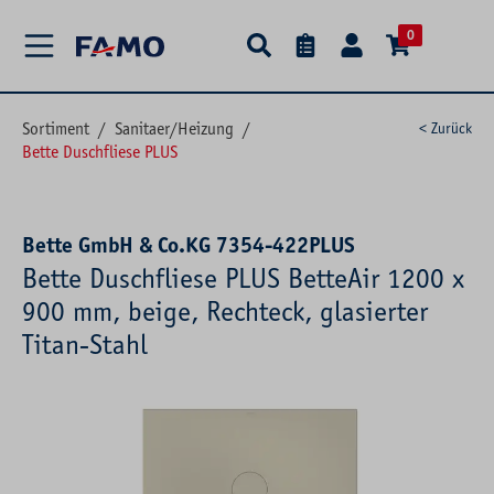
alt springen
0
Sortiment
/
Sanitaer/Heizung
/
< Zurück
Bette Duschfliese PLUS
Bette GmbH & Co.KG 7354-422PLUS
Bette Duschfliese PLUS BetteAir 1200 x
900 mm, beige, Rechteck, glasierter
Titan-Stahl
Bildergalerie überspringen