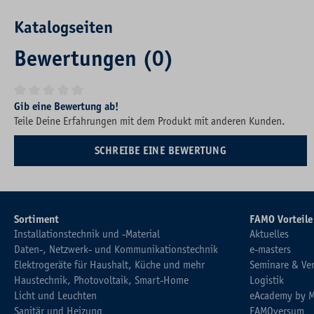
Katalogseiten
Bewertungen (0)
Durchschnittliche Bewertung von 0 von 5 Sternen
Gib eine Bewertung ab!
Teile Deine Erfahrungen mit dem Produkt mit anderen Kunden.
SCHREIBE EINE BEWERTUNG
Sortiment
FAMO Vorteile
Installationstechnik und -Material
Aktuelles
Daten-, Netzwerk- und Kommunikationstechnik
e-masters
Elektrogeräte für Haushalt, Küche und mehr
Seminare & Ve
Haustechnik, Photovoltaik, Smart-Home
Logistik
Licht und Leuchten
eAcademy by 
Sanitär und Heizung
FAMOversum