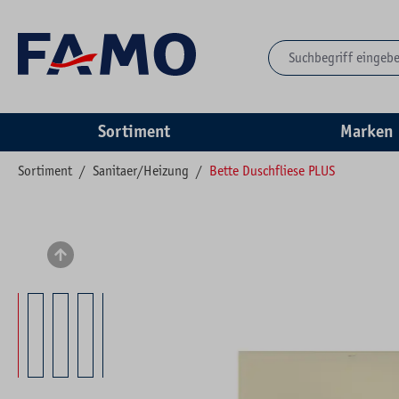
springen
Zur Hauptnavigation springen
Sortiment
Marken
Sortiment
/
Sanitaer/Heizung
/
Bette Duschfliese PLUS
Bildergalerie überspringen