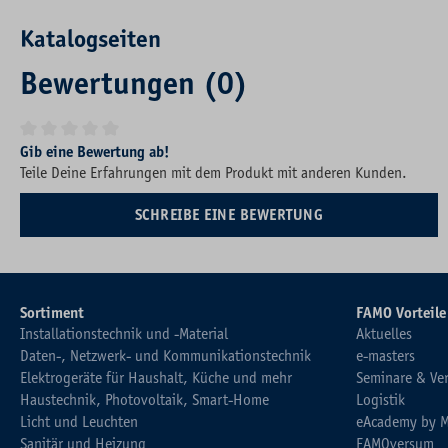
Katalogseiten
Bewertungen (0)
Durchschnittliche Bewertung von 0 von 5 Sternen
Gib eine Bewertung ab!
Teile Deine Erfahrungen mit dem Produkt mit anderen Kunden.
SCHREIBE EINE BEWERTUNG
Sortiment
FAMO Vorteile
Installationstechnik und -Material
Aktuelles
Daten-, Netzwerk- und Kommunikationstechnik
e-masters
Elektrogeräte für Haushalt, Küche und mehr
Seminare & Ve
Haustechnik, Photovoltaik, Smart-Home
Logistik
Licht und Leuchten
eAcademy by 
Sanitär und Heizung
FAMOversum