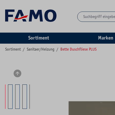
springen
Zur Hauptnavigation springen
Sortiment
Marken
Sortiment
/
Sanitaer/Heizung
/
Bette Duschfliese PLUS
Bildergalerie überspringen