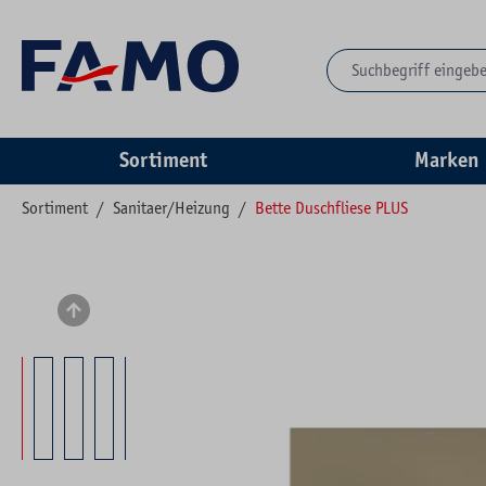
springen
Zur Hauptnavigation springen
Sortiment
Marken
Sortiment
/
Sanitaer/Heizung
/
Bette Duschfliese PLUS
Bildergalerie überspringen