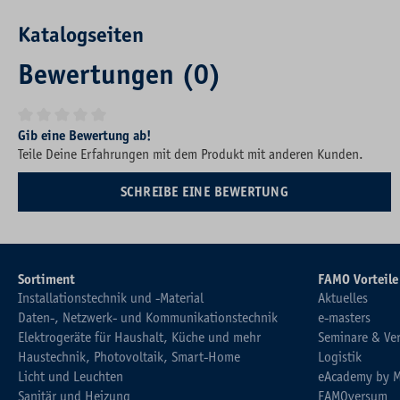
Katalogseiten
Bewertungen (0)
Durchschnittliche Bewertung von 0 von 5 Sternen
Gib eine Bewertung ab!
Teile Deine Erfahrungen mit dem Produkt mit anderen Kunden.
SCHREIBE EINE BEWERTUNG
Sortiment
FAMO Vorteile
Installationstechnik und -Material
Aktuelles
Daten-, Netzwerk- und Kommunikationstechnik
e-masters
Elektrogeräte für Haushalt, Küche und mehr
Seminare & Ve
Haustechnik, Photovoltaik, Smart-Home
Logistik
Licht und Leuchten
eAcademy by 
Sanitär und Heizung
FAMOversum