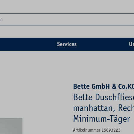
Services
U
Bette GmbH & Co.K
Bette Duschflie
manhattan, Recht
Minimum-Täger
Artikelnummer 15893223