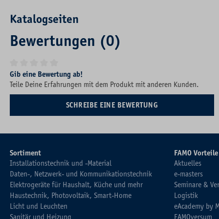
Katalogseiten
Bewertungen (0)
Durchschnittliche Bewertung von 0 von 5 Sternen
Gib eine Bewertung ab!
Teile Deine Erfahrungen mit dem Produkt mit anderen Kunden.
SCHREIBE EINE BEWERTUNG
Sortiment
FAMO Vorteile
Installationstechnik und -Material
Aktuelles
Daten-, Netzwerk- und Kommunikationstechnik
e-masters
Elektrogeräte für Haushalt, Küche und mehr
Seminare & Ve
Haustechnik, Photovoltaik, Smart-Home
Logistik
Licht und Leuchten
eAcademy by 
Sanitär und Heizung
FAMOversum