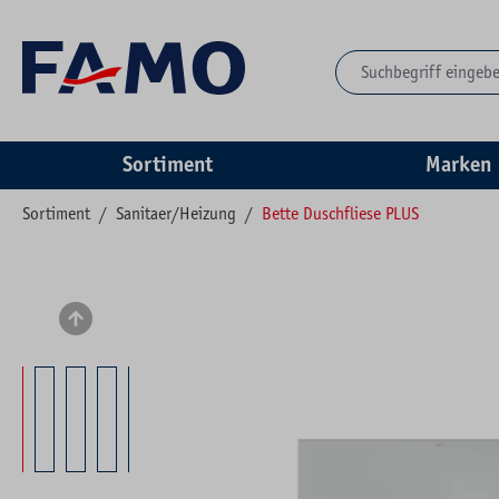
springen
Zur Hauptnavigation springen
Sortiment
Marken
Sortiment
/
Sanitaer/Heizung
/
Bette Duschfliese PLUS
Bildergalerie überspringen