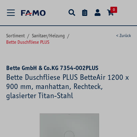
alt springen
0
Sortiment
/
Sanitaer/Heizung
/
< Zurück
Bette Duschfliese PLUS
Bette GmbH & Co.KG 7354-002PLUS
Bette Duschfliese PLUS BetteAir 1200 x
900 mm, manhattan, Rechteck,
glasierter Titan-Stahl
Bildergalerie überspringen