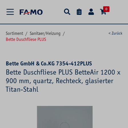
alt springen
0
Sortiment
/
Sanitaer/Heizung
/
< Zurück
Bette Duschfliese PLUS
Bette GmbH & Co.KG 7354-412PLUS
Bette Duschfliese PLUS BetteAir 1200 x
900 mm, quartz, Rechteck, glasierter
Titan-Stahl
Bildergalerie überspringen