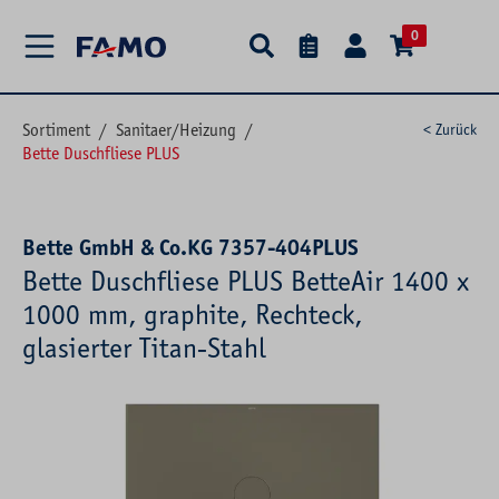
alt springen
0
Sortiment
/
Sanitaer/Heizung
/
< Zurück
Bette Duschfliese PLUS
Bette GmbH & Co.KG 7357-404PLUS
Bette Duschfliese PLUS BetteAir 1400 x
1000 mm, graphite, Rechteck,
glasierter Titan-Stahl
Bildergalerie überspringen