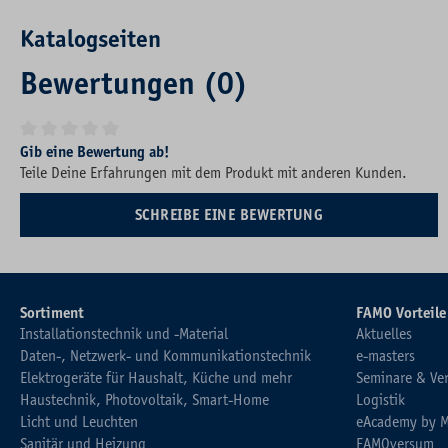
Katalogseiten
Bewertungen (0)
Durchschnittliche Bewertung von 0 von 5 Sternen
Gib eine Bewertung ab!
Teile Deine Erfahrungen mit dem Produkt mit anderen Kunden.
SCHREIBE EINE BEWERTUNG
Sortiment
FAMO Vorteile
Installationstechnik und -Material
Aktuelles
Daten-, Netzwerk- und Kommunikationstechnik
e-masters
Elektrogeräte für Haushalt, Küche und mehr
Seminare & Ve
Haustechnik, Photovoltaik, Smart-Home
Logistik
Licht und Leuchten
eAcademy by 
Sanitär und Heizung
FAMOversum