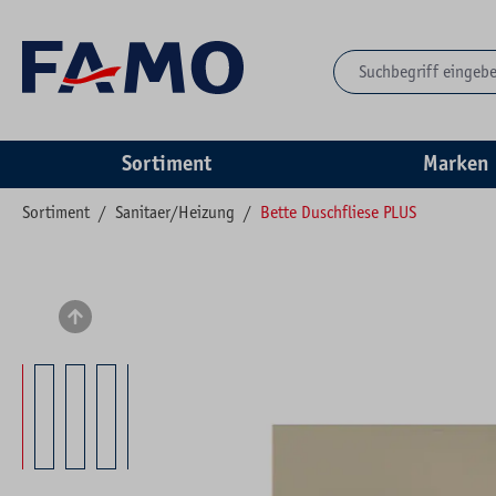
springen
Zur Hauptnavigation springen
Sortiment
Marken
Sortiment
/
Sanitaer/Heizung
/
Bette Duschfliese PLUS
Bildergalerie überspringen