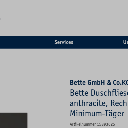
Services
U
Bette GmbH & Co.K
Bette Duschflie
anthracite, Recht
Minimum-Täger
Artikelnummer 15893625