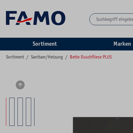
springen
Zur Hauptnavigation springen
Sortiment
Marken
Sortiment
/
Sanitaer/Heizung
/
Bette Duschfliese PLUS
Bildergalerie überspringen