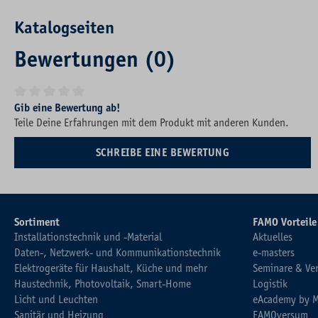
Katalogseiten
Bewertungen (0)
Durchschnittliche Bewertung von 0 von 5 Sternen
Gib eine Bewertung ab!
Teile Deine Erfahrungen mit dem Produkt mit anderen Kunden.
SCHREIBE EINE BEWERTUNG
Sortiment
FAMO Vorteile
Installationstechnik und -Material
Aktuelles
Daten-, Netzwerk- und Kommunikationstechnik
e-masters
Elektrogeräte für Haushalt, Küche und mehr
Seminare & Ve
Haustechnik, Photovoltaik, Smart-Home
Logistik
Licht und Leuchten
eAcademy by 
Sanitär und Heizung
FAMOversum