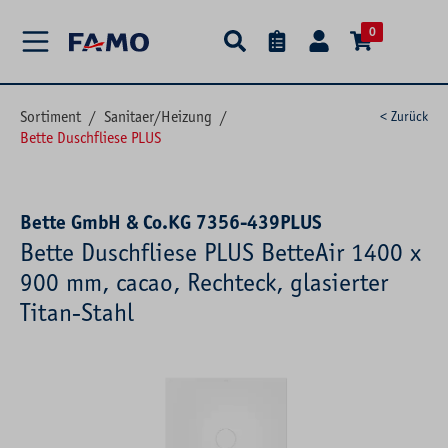
alt springen
0
Sortiment
/
Sanitaer/Heizung
/
< Zurück
Bette Duschfliese PLUS
Bette GmbH & Co.KG 7356-439PLUS
Bette Duschfliese PLUS BetteAir 1400 x
900 mm, cacao, Rechteck, glasierter
Titan-Stahl
Bildergalerie überspringen