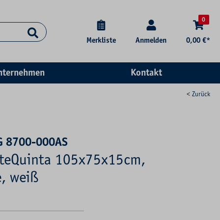
0
Merkliste
Anmelden
0,00 €*
nternehmen
Kontakt
< Zurück
G 8700-000AS
teQuinta 105x75x15cm,
e, weiß