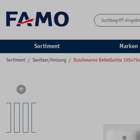
springen
Zur Hauptnavigation springen
Sortiment
Marken
Sortiment
/
Sanitaer/Heizung
/
Duschwanne BetteQuinta 105x75
Bildergalerie überspringen