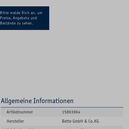
Bitte melde Dich an, um
Preise, Angebote und
Bestände zu sehen.
Allgemeine Informationen
Artikelnummer
15893964
Hersteller
Bette GmbH & Co.KG