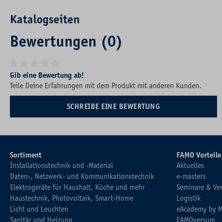
Katalogseiten
Bewertungen (0)
Durchschnittliche Bewertung von 0 von 5 Sternen
Gib eine Bewertung ab!
Teile Deine Erfahrungen mit dem Produkt mit anderen Kunden.
SCHREIBE EINE BEWERTUNG
Sortiment
FAMO Vorteile
Installationstechnik und -Material
Aktuelles
Daten-, Netzwerk- und Kommunikationstechnik
e-masters
Elektrogeräte für Haushalt, Küche und mehr
Seminare & Ve
Haustechnik, Photovoltaik, Smart-Home
Logistik
Licht und Leuchten
eAcademy by 
Sanitär und Heizung
FAMOversum