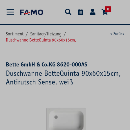
alt springen
0
Sortiment
/
Sanitaer/Heizung
/
< Zurück
Duschwanne BetteQuinta 90x60x15cm,
Bette GmbH & Co.KG 8620-000AS
Duschwanne BetteQuinta 90x60x15cm,
Antirutsch Sense, weiß
Bildergalerie überspringen