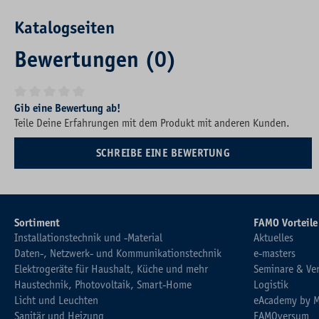
Katalogseiten
Bewertungen (0)
Durchschnittliche Bewertung von 0 von 5 Sternen
Gib eine Bewertung ab!
Teile Deine Erfahrungen mit dem Produkt mit anderen Kunden.
SCHREIBE EINE BEWERTUNG
Sortiment
FAMO Vorteile
Installationstechnik und -Material
Aktuelles
Daten-, Netzwerk- und Kommunikationstechnik
e-masters
Elektrogeräte für Haushalt, Küche und mehr
Seminare & Ve
Haustechnik, Photovoltaik, Smart-Home
Logistik
Licht und Leuchten
eAcademy by 
Sanitär und Heizung
FAMOversum