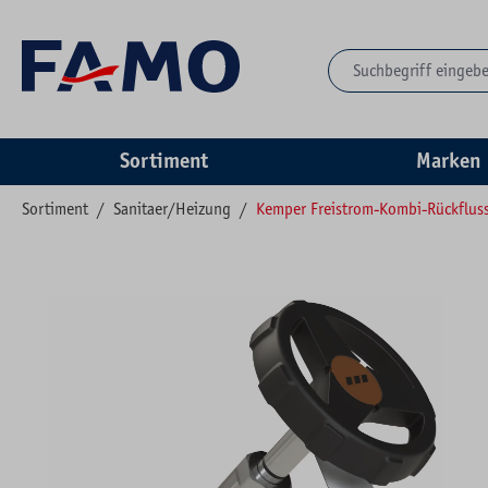
springen
Zur Hauptnavigation springen
Sortiment
Marken
Sortiment
/
Sanitaer/Heizung
/
Kemper Freistrom-Kombi-Rückfluss
Bildergalerie überspringen