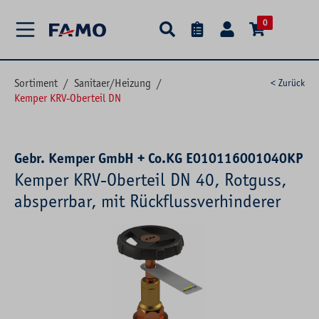
alt springen
0
Sortiment
/
Sanitaer/Heizung
/
< Zurück
Kemper KRV-Oberteil DN
Gebr. Kemper GmbH + Co.KG E010116001040KP
Kemper KRV-Oberteil DN 40, Rotguss,
absperrbar, mit Rückflussverhinderer
Bildergalerie überspringen