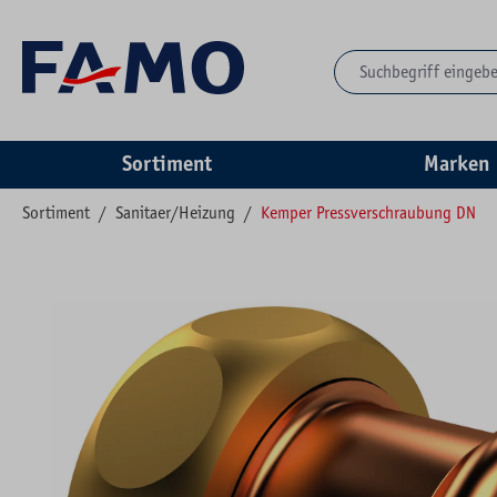
springen
Zur Hauptnavigation springen
Sortiment
Marken
Sortiment
/
Sanitaer/Heizung
/
Kemper Pressverschraubung DN
Bildergalerie überspringen