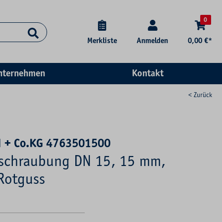
0
Merkliste
Anmelden
0,00 €*
nternehmen
Kontakt
< Zurück
 + Co.KG 4763501500
rschraubung DN 15, 15 mm,
Rotguss