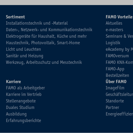
Sortiment
FAMO Vorteile
Installationstechnik und -Material
Aktuelles
Daten-, Netzwerk- und Kommunikationstechnik
e-masters
Elektrogeräte für Haushalt, Küche und mehr
Seminare & Ve
Haustechnik, Photovoltaik, Smart-Home
Logistik
Licht und Leuchten
eAcademy by 
Sanitär und Heizung
FAMOversum
Werkzeug, Arbeitsschutz und Messtechnik
FAMO KNX-Kom
FAMO-App
Bestellzeiten
Karriere
Über FAMO
FAMO als Arbeitgeber
Imagefilm
Karriere im Vertrieb
Geschäftsleitu
Stellenangebote
Standorte
Duales Studium
Partner
Ausbildung
Energieeffizie
Erfahrungsberichte