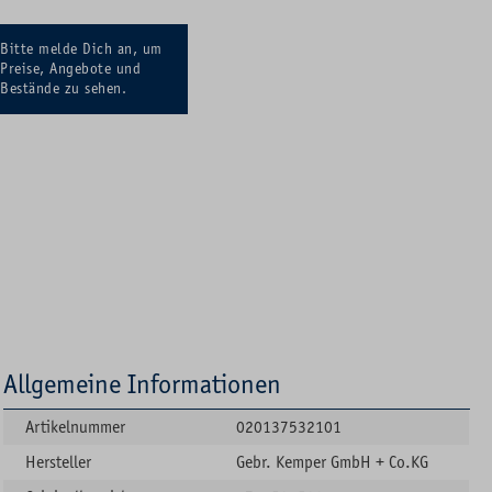
Bitte melde Dich an, um
Preise, Angebote und
Bestände zu sehen.
Allgemeine Informationen
Artikelnummer
020137532101
Hersteller
Gebr. Kemper GmbH + Co.KG