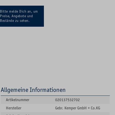
Bitte melde Dich an, um
Preise, Angebote und
Bestände zu sehen.
Allgemeine Informationen
Artikelnummer
020137532702
Hersteller
Gebr. Kemper GmbH + Co.KG