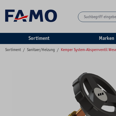
springen
Zur Hauptnavigation springen
Sortiment
Marken
Sortiment
/
Sanitaer/Heizung
/
Kemper System-Absperrventil Wes
Bildergalerie überspringen