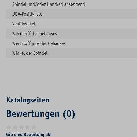
Spindel und/oder Handrad ansteigend
UBA-Positivliste
Ventilwinkel
Werkstoff des Gehäuses
Werkstoffgüte des Gehäuses
Winkel der Spindel
Katalogseiten
Bewertungen (0)
Durchschnittliche Bewertung von 0 von 5 Sternen
Gib eine Bewertung ab!