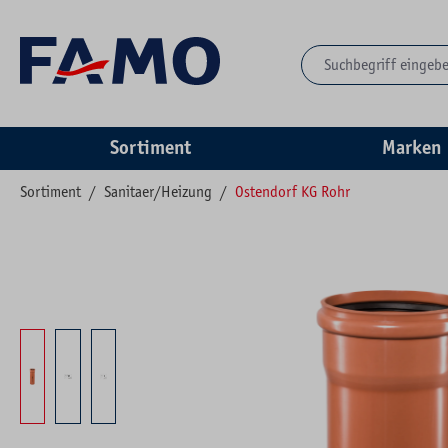
springen
Zur Hauptnavigation springen
Sortiment
Marken
Sortiment
/
Sanitaer/Heizung
/
Ostendorf KG Rohr
Bildergalerie überspringen