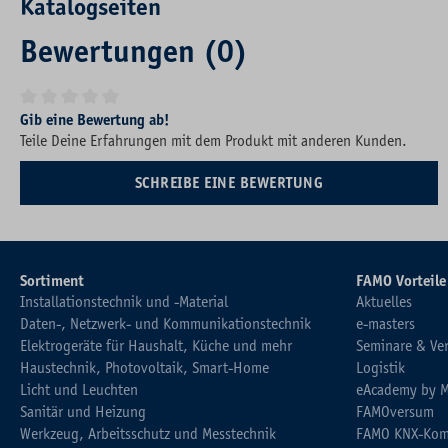
Katalogseiten
Bewertungen (0)
Durchschnittliche Bewertung von 0 von 5 Sternen
Gib eine Bewertung ab!
Teile Deine Erfahrungen mit dem Produkt mit anderen Kunden.
SCHREIBE EINE BEWERTUNG
Sortiment
FAMO Vorteile
Installationstechnik und -Material
Aktuelles
Daten-, Netzwerk- und Kommunikationstechnik
e-masters
Elektrogeräte für Haushalt, Küche und mehr
Seminare & Ve
Haustechnik, Photovoltaik, Smart-Home
Logistik
Licht und Leuchten
eAcademy by 
Sanitär und Heizung
FAMOversum
Werkzeug, Arbeitsschutz und Messtechnik
FAMO KNX-Kom