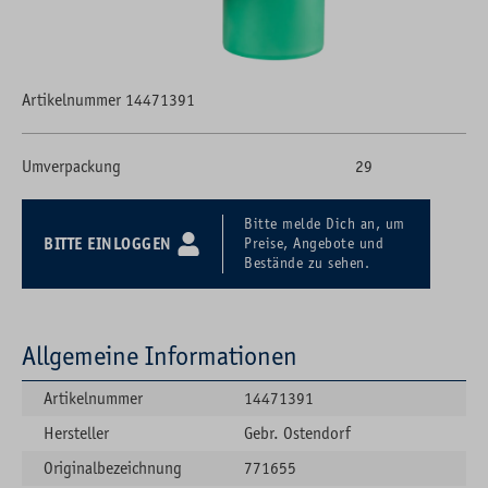
Artikelnummer 14471391
Umverpackung
29
Bitte melde Dich an, um
BITTE EINLOGGEN
Preise, Angebote und
Bestände zu sehen.
Allgemeine Informationen
Artikelnummer
14471391
Hersteller
Gebr. Ostendorf
Originalbezeichnung
771655