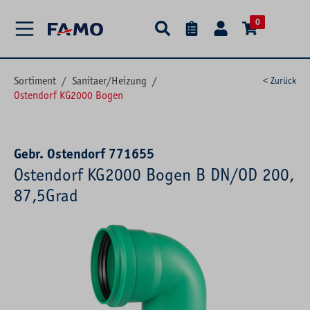
alt springen
0
Sortiment
/
Sanitaer/Heizung
/
< Zurück
Ostendorf KG2000 Bogen
Gebr. Ostendorf 771655
Ostendorf KG2000 Bogen B DN/OD 200,
87,5Grad
Bildergalerie überspringen