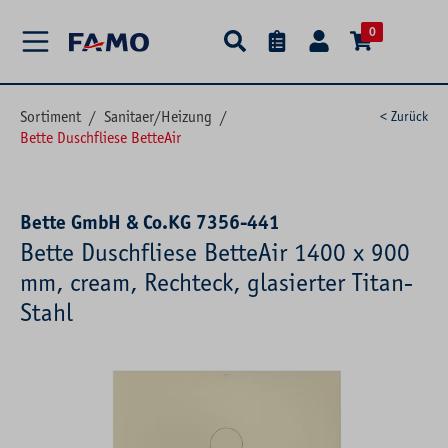
alt springen
0
Sortiment
/
Sanitaer/Heizung
/
< Zurück
Bette Duschfliese BetteAir
Bette GmbH & Co.KG 7356-441
Bette Duschfliese BetteAir 1400 x 900
mm, cream, Rechteck, glasierter Titan-
Stahl
Bildergalerie überspringen