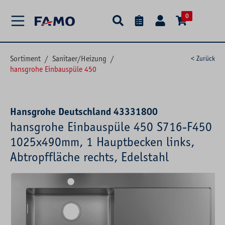
alt springen
0
Sortiment
/
Sanitaer/Heizung
/
< Zurück
hansgrohe Einbauspüle 450
Hansgrohe Deutschland 43331800
hansgrohe Einbauspüle 450 S716-F450
1025x490mm, 1 Hauptbecken links,
Abtropffläche rechts, Edelstahl
Bildergalerie überspringen