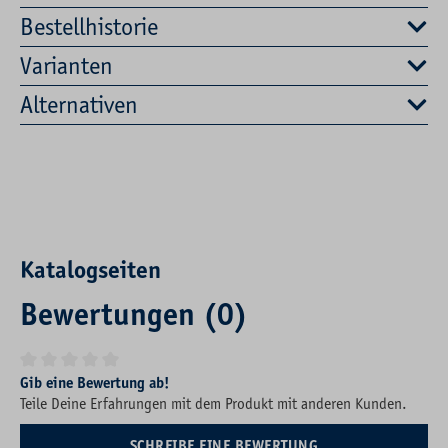
Bestellhistorie
Varianten
Alternativen
Katalogseiten
Bewertungen (0)
Durchschnittliche Bewertung von 0 von 5 Sternen
Gib eine Bewertung ab!
Teile Deine Erfahrungen mit dem Produkt mit anderen Kunden.
SCHREIBE EINE BEWERTUNG