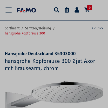
alt springen
0
Sortiment
/
Sanitaer/Heizung
/
< Zurück
hansgrohe Kopfbrause 300
Hansgrohe Deutschland 35303000
hansgrohe Kopfbrause 300 2jet Axor
mit Brausearm, chrom
Bildergalerie überspringen