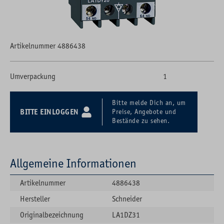
Artikelnummer 4886438
Umverpackung
1
Bitte melde Dich an, um
BITTE EINLOGGEN
Preise, Angebote und
Bestände zu sehen.
Allgemeine Informationen
Artikelnummer
4886438
Hersteller
Schneider
Originalbezeichnung
LA1DZ31