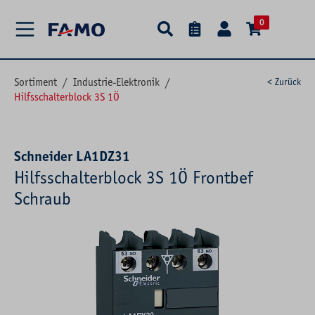
alt springen
0
Sortiment
/
Industrie-Elektronik
/
< Zurück
Hilfsschalterblock 3S 1Ö
Schneider LA1DZ31
Hilfsschalterblock 3S 1Ö Frontbef
Schraub
Bildergalerie überspringen