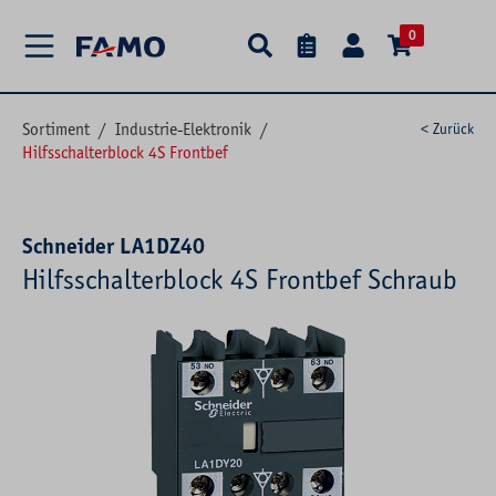
alt springen
0
Sortiment
/
Industrie-Elektronik
/
< Zurück
Hilfsschalterblock 4S Frontbef
Schneider LA1DZ40
Hilfsschalterblock 4S Frontbef Schraub
Bildergalerie überspringen