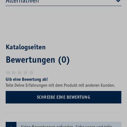
Alternativen
Katalogseiten
Bewertungen (0)
Durchschnittliche Bewertung von 0 von 5 Sternen
Gib eine Bewertung ab!
Teile Deine Erfahrungen mit dem Produkt mit anderen Kunden.
SCHREIBE EINE BEWERTUNG
Keine Bewertungen gefunden. Gehe voran und teile