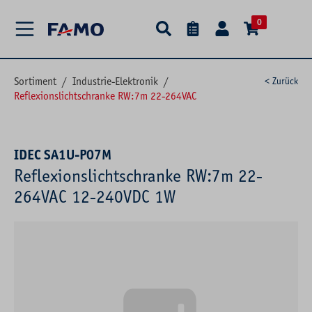
alt springen
0
Sortiment
/
Industrie-Elektronik
/
< Zurück
Reflexionslichtschranke RW:7m 22-264VAC
IDEC SA1U-P07M
Reflexionslichtschranke RW:7m 22-
264VAC 12-240VDC 1W
Bildergalerie überspringen