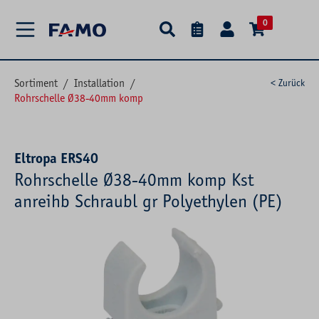
alt springen
0
Sortiment
/
Installation
/
< Zurück
Rohrschelle Ø38-40mm komp
Eltropa ERS40
Rohrschelle Ø38-40mm komp Kst
anreihb Schraubl gr Polyethylen (PE)
Bildergalerie überspringen