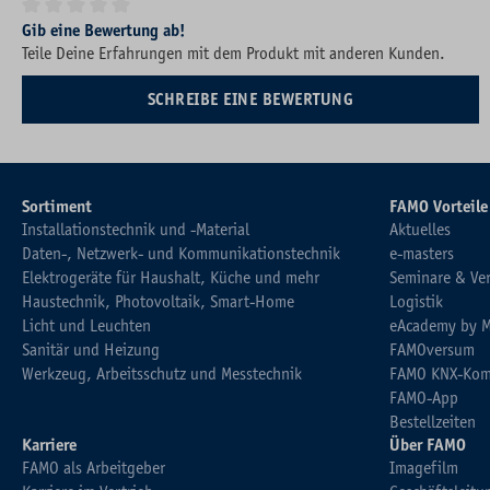
Durchschnittliche Bewertung von 0 von 5 Sternen
Gib eine Bewertung ab!
Teile Deine Erfahrungen mit dem Produkt mit anderen Kunden.
SCHREIBE EINE BEWERTUNG
Sortiment
FAMO Vorteile
Installationstechnik und -Material
Aktuelles
Daten-, Netzwerk- und Kommunikationstechnik
e-masters
Elektrogeräte für Haushalt, Küche und mehr
Seminare & Ve
Haustechnik, Photovoltaik, Smart-Home
Logistik
Licht und Leuchten
eAcademy by 
Sanitär und Heizung
FAMOversum
Werkzeug, Arbeitsschutz und Messtechnik
FAMO KNX-Kom
FAMO-App
Bestellzeiten
Karriere
Über FAMO
FAMO als Arbeitgeber
Imagefilm