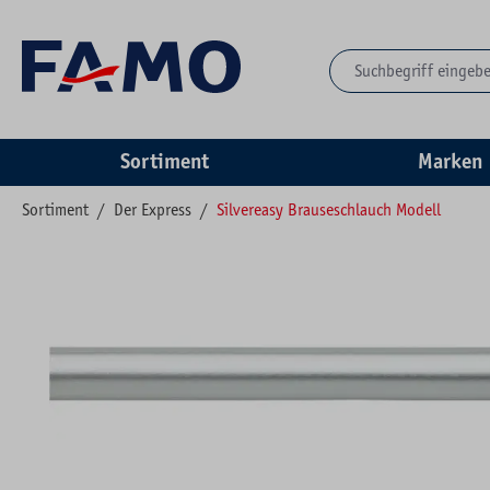
springen
Zur Hauptnavigation springen
Sortiment
Marken
Sortiment
/
Der Express
/
Silvereasy Brauseschlauch Modell
Bildergalerie überspringen