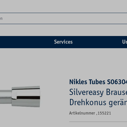
Services
U
Nikles Tubes S063
Silvereasy Brau
Drehkonus geränd
Artikelnummer ,155221