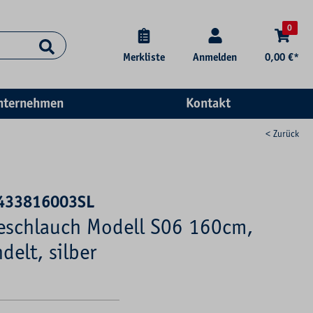
0
Merkliste
Anmelden
0,00 €*
nternehmen
Kontakt
< Zurück
0433816003SL
seschlauch Modell S06 160cm,
elt, silber