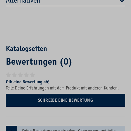
Alternativen
Katalogseiten
Bewertungen (0)
Durchschnittliche Bewertung von 0 von 5 Sternen
Gib eine Bewertung ab!
Teile Deine Erfahrungen mit dem Produkt mit anderen Kunden.
SCHREIBE EINE BEWERTUNG
Keine Bewertungen gefunden. Gehe voran und teile