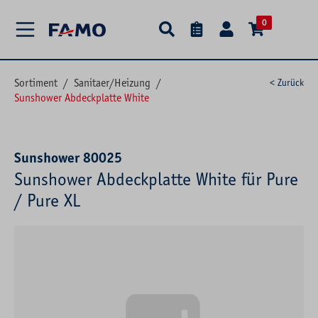
alt springen
0
Sortiment
/
Sanitaer/Heizung
/
< Zurück
Sunshower Abdeckplatte White
Sunshower 80025
Sunshower Abdeckplatte White für Pure
/ Pure XL
Bildergalerie überspringen