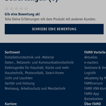
Durchschnittliche Bewertung von 0 von 5 Sternen
Gib eine Bewertung ab!
Teile Deine Erfahrungen mit dem Produkt mit anderen Kunden.
SCHREIBE EINE BEWERTUNG
Sortiment
FAMO Vorteile
Installationstechnik und -Material
Aktuelles
Daten-, Netzwerk- und Kommunikationstechnik
e-masters
Elektrogeräte für Haushalt, Küche und mehr
Seminare & Ve
Haustechnik, Photovoltaik, Smart-Home
Logistik
Licht und Leuchten
eAcademy by 
Sanitär und Heizung
FAMOversum
Werkzeug, Arbeitsschutz und Messtechnik
FAMO KNX-Kom
FAMO-App
Bestellzeiten
Karriere
Über FAMO