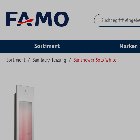
springen
Zur Hauptnavigation springen
Sortiment
Marken
Sortiment
/
Sanitaer/Heizung
/
Sunshower Solo White
Bildergalerie überspringen