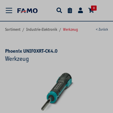
alt springen
0
Sortiment
/
Industrie-Elektronik
/
Werkzeug
< Zurück
Phoenix UNIFOXRT-CK4.0
Werkzeug
Bildergalerie überspringen